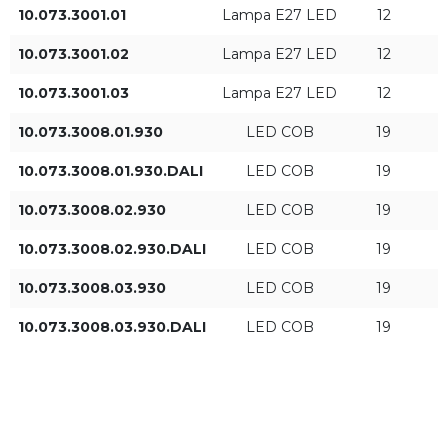
10.073.3001.01
Lampa E27 LED
12
930
IP20
10.073.3001.02
Lampa E27 LED
12
10.073.3001.03
Lampa E27 LED
12
Średnica [mm]
Rodzaj źródła światła
10.073.3008.01.930
LED COB
19
LED COB
10.073.3008.01.930.DALI
LED COB
19
Lampa E27 LED
10.073.3008.02.930
LED COB
19
10.073.3008.02.930.DALI
LED COB
19
Moc oprawy [W]
Strumień świetlny oprawy
10.073.3008.03.930
LED COB
19
[lm]
10.073.3008.03.930.DALI
LED COB
19