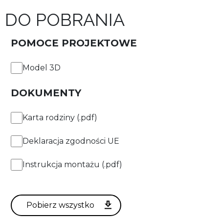
DO POBRANIA
Rodzaj sterowania
ON/OFF
POMOCE PROJEKTOWE
DALI
Model 3D
DOKUMENTY
ZASTOSUJ FILTRY
Karta rodziny (.pdf)
Deklaracja zgodności UE
Instrukcja montażu (.pdf)