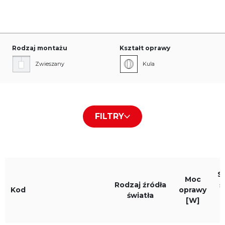
Rodzaj montażu
Kształt oprawy
Zwieszany
Kula
Rodzaj przesłony/płyty
Kolor obudowy
FILTRY
Frost
Biały RAL9016
Czarny RAL9005
S
Szary RAL9006
Moc
Rodzaj źródła
ś
Kod
oprawy
światła
[W]
Barwa światła
IP