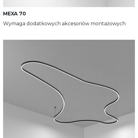
Frost
ZASTOSUJ FILTRY
827-865
MEXA 70
Wymaga dodatkowych akcesoriów montażowych
Wallwasher
RGB
Brak przesłony
XTSF
Black PLX
XTS