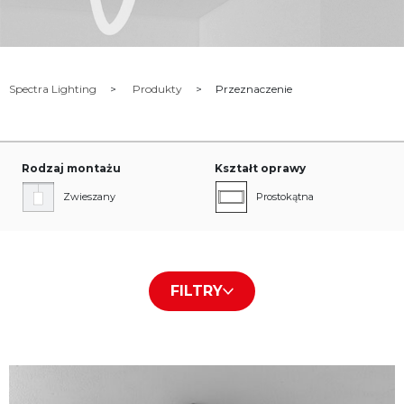
Spectra Lighting
Produkty
Przeznaczenie
Rodzaj montażu
Kształt oprawy
Zwieszany
Prostokątna
Natynkowy
Kwadratowa
FILTRY
Ścienny
Linia
Do sufitów modułowych
Tubularna
+ Pokaż więcej
+ Pokaż więcej
Podtynkowy z ramką
Okrągła