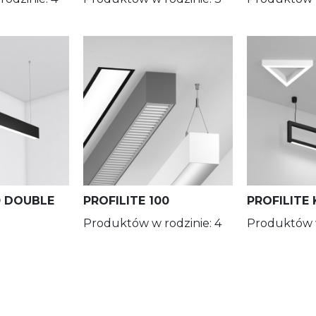
Micro-p/PLX
Louvre/PLX
XTS/PLX
Wallwasher
XTSF
0 DOUBLE
PROFILITE 100
PROFILITE
Produktów w rodzinie: 4
Produktów w
Black PLX
XTS