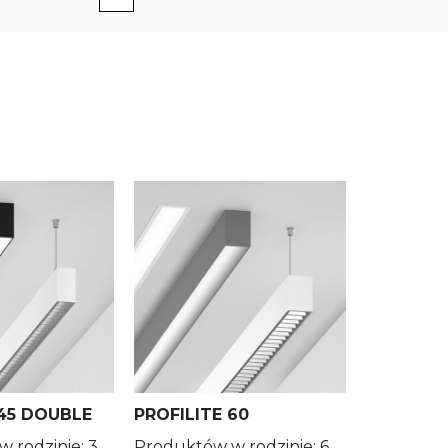
840
IP40
930
IP44
940
 więcej
RGB
 45 DOUBLE
PROFILITE 60
ZASTOSUJ FILTRY
 rodzinie: 3
Produktów w rodzinie: 6