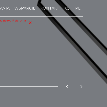
ANIA
WSPARCIE
KONTAKT
PL
×
iałek, 17 sierpnia.