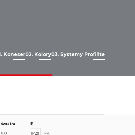
1. Koneser
02. Kolory
03. Systemy Profilite
 światła
IP
830
IP20