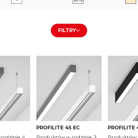
Micro-p
Czarny RAL9005
FILTRY
Louvre
Szary RAL9006
Lens
+ Pokaż więcej
+ Pokaż
DarkLight Black
DarkLight Black/PLX
DarkLight White/PLX
DarkLight White
PROFILITE 45 EC
PROFILITE
PLX/PLX
odzinie: 4
Produktów w rodzinie: 3
Produktów w