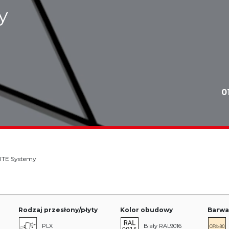
y
0
ITE Systemy
Rodzaj przesłony/płyty
Kolor obudowy
Barwa
PLX
Biały RAL9016