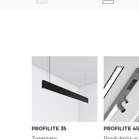
Natynkowy
Kwadratowa
Ścienny
Linia
Do sufitów modułowych
Trójkąt
+ Pokaż więcej
Podtynkowy z ramką
Nieregularna
Długość L [mm]
Długość A [mm]
Podtynkowy bez ramki
PROFILITE 35
PROFILITE 45
Zwieszany
Produktów w r