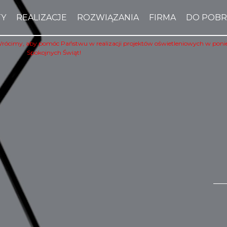
TY
REALIZACJE
ROZWIĄZANIA
FIRMA
DO POBR
Wrócimy, aby pomóc Państwu w realizacji projektów oświetleniowych w poniedz
Spokojnych Świąt!