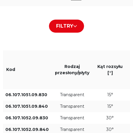
Rodzaj przesłony/płyty
Kolor obudowy
FILTRY
Transparent
Stal nierdzewna
Barwa światła
IP
830
IP67
Rodzaj
Kąt rozsyłu
Kod
przesłony/płyty
[°]
840
06.107.1051.09.830
Transparent
15°
06.107.1051.09.840
Transparent
15°
Średnica [mm]
Kąt rozsyłu [°]
Asymetryczny
06.107.1052.09.830
Transparent
30°
06.107.1052.09.840
Transparent
30°
15°