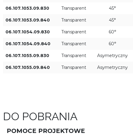
06.107.1053.09.830
Transparent
45°
30°
06.107.1053.09.840
Transparent
45°
06.107.1054.09.830
Transparent
60°
45°
06.107.1054.09.840
Transparent
60°
Moc oprawy [W]
Strumień świetlny oprawy
60°
06.107.1055.09.830
Transparent
Asymetryczny
[lm]
06.107.1055.09.840
Transparent
Asymetryczny
ZASTOSUJ FILTRY
DO POBRANIA
POMOCE PROJEKTOWE