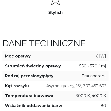
Stylish
DANE TECHNICZNE
Moc oprawy
6 [W]
Strumień świetlny oprawy
550 - 570 [lm]
Rodzaj przesłony/płyty
Transparent
Kąt rozsyłu
Asymetryczny, 15°, 30°, 45°, 60°
Temperatura barwowa
3000 K, 4000 K
Wskaźnik oddawania barw
80