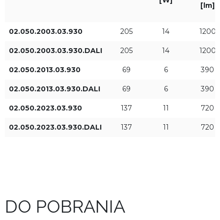
[W]
[lm]
Długość L [mm]
Moc oprawy [W]
02.050.2003.03.930
205
14
1200
02.050.2003.03.930.DALI
205
14
1200
02.050.2013.03.930
69
6
390
02.050.2013.03.930.DALI
69
6
390
02.050.2023.03.930
137
11
720
Strumień świetlny oprawy
Rodzaj sterowania
[lm]
ON/OFF
02.050.2023.03.930.DALI
137
11
720
DALI
DO POBRANIA
ZASTOSUJ FILTRY