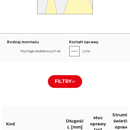
Rodzaj montażu
Kształt oprawy
Wymaga dodatkowych akcesoriów montażowych
Linia
Rodzaj przesłony/płyty
Kolor obudowy
FILTRY
Darklight
Czarny RAL9005
Barwa światła
IP
Strumi
Moc
930
IP20
Długość
świetln
Kod
oprawy
L [mm]
opraw