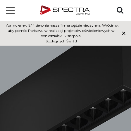
Informujemy, iż 14 sierpnia nasza firma będzie nieczynna. Wrócimy,
×
aby pomóc Państwu w realizacji projektów oświetleniowych w
poniedziałek, 17 sierpnia.
Spokojnych Świąt!