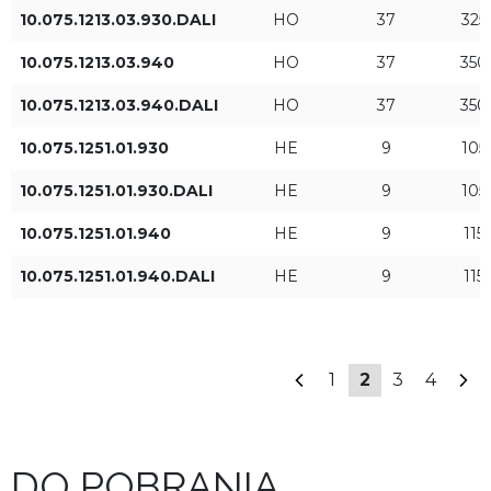
10.075.1213.03.930.DALI
HO
37
325
10.075.1213.03.940
HO
37
350
Strumień świetlny oprawy
Rodzaj sterowania
10.075.1213.03.940.DALI
HO
37
350
[lm]
ON/OFF
10.075.1251.01.930
HE
9
105
DALI
10.075.1251.01.930.DALI
HE
9
105
10.075.1251.01.940
HE
9
115
10.075.1251.01.940.DALI
HE
9
115
ZASTOSUJ FILTRY
1
2
3
4
DO POBRANIA