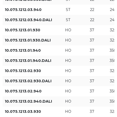
940
10.075.1212.03.940
ST
22
245
10.075.1212.03.940.DALI
ST
22
245
Długość L [mm]
Średnica [mm]
10.075.1213.01.930
HO
37
325
10.075.1213.01.930.DALI
HO
37
325
10.075.1213.01.940
HO
37
350
10.075.1213.01.940.DALI
HO
37
350
10.075.1213.02.930
HO
37
325
Poziom strumienia
Moc oprawy [W]
świetlnego
10.075.1213.02.930.DALI
HO
37
325
HE
10.075.1213.02.940
HO
37
350
10.075.1213.02.940.DALI
HO
37
350
ST
10.075.1213.03.930
HO
37
325
HO