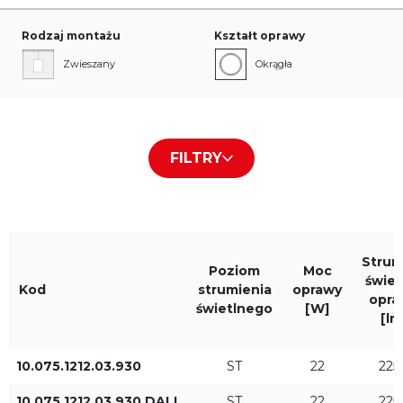
Rodzaj montażu
Kształt oprawy
Zwieszany
Okrągła
Rodzaj przesłony/płyty
Kolor obudowy
FILTRY
Brak przesłony
Biały RAL9016
Czarny RAL9005
Strum
Poziom
Szary RAL9006
Moc
świet
Kod
strumienia
oprawy
opra
świetlnego
[W]
[lm
Barwa światła
IP
10.075.1212.03.930
ST
22
225
930
IP20
10.075.1212.03.930.DALI
ST
22
225