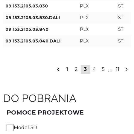
ON/OFF
09.153.2105.03.830
PLX
ST
09.153.2105.03.830.DALI
PLX
ST
DALI
09.153.2105.03.840
PLX
ST
09.153.2105.03.840.DALI
PLX
ST
ZASTOSUJ FILTRY
...
1
2
3
4
5
11
DO POBRANIA
POMOCE PROJEKTOWE
Model 3D