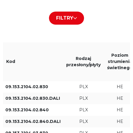
Rodzaj przesłony/płyty
Kolor obudowy
FILTRY
PLX
Biały RAL9016
Micro-p
Czarny RAL9005
Szary RAL9006
Poziom
Rodzaj
Kod
strumienia
przesłony/płyty
świetlnego
Barwa światła
IP
09.153.2104.02.830
PLX
HE
830
IP40
09.153.2104.02.830.DALI
PLX
HE
840
09.153.2104.02.840
PLX
HE
09.153.2104.02.840.DALI
PLX
HE
Długość L [mm]
Poziom strumienia