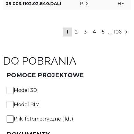
09.003.1102.02.840.DALI
PLX
HE
Długość (FT DI)
Rodzaj sterowania
2fT
ON/OFF
...
3fT
1
2
3
DALI
4
5
106
4fT
DO POBRANIA
5fT
+ Pokaż więcej
POMOCE PROJEKTOWE
6fT
Inne
Model 3D
7fT
Łącznik L
Model BIM
8fT
Łącznik T
Pliki fotometryczne (.ldt)
9fT
Łącznik Y