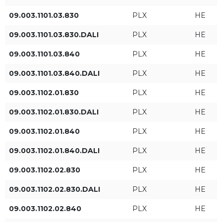
Długość A [mm]
RGB
Poziom strumienia
09.003.1101.03.830
PLX
HE
świetlnego
09.003.1101.03.830.DALI
PLX
HE
HE
09.003.1101.03.840
PLX
HE
ST
09.003.1101.03.840.DALI
PLX
HE
09.003.1102.01.830
PLX
HE
HO
09.003.1102.01.830.DALI
PLX
HE
09.003.1102.01.840
PLX
HE
Moc oprawy [W]
Strumień świetlny oprawy
[lm]
09.003.1102.01.840.DALI
PLX
HE
09.003.1102.02.830
PLX
HE
09.003.1102.02.830.DALI
PLX
HE
09.003.1102.02.840
PLX
HE