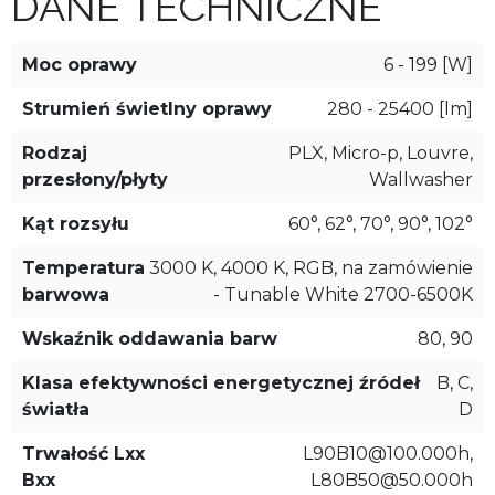
DANE TECHNICZNE
Moc oprawy
6 - 199 [W]
Strumień świetlny oprawy
280 - 25400 [lm]
Rodzaj
PLX, Micro-p, Louvre,
przesłony/płyty
Wallwasher
Kąt rozsyłu
60°, 62°, 70°, 90°, 102°
Temperatura
3000 K, 4000 K, RGB, na zamówienie
barwowa
- Tunable White 2700-6500K
Wskaźnik oddawania barw
80, 90
Klasa efektywności energetycznej źródeł
B, C,
światła
D
Trwałość Lxx
L90B10@100.000h,
Bxx
L80B50@50.000h