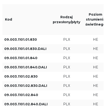
PLX
Biały RAL9016
Micro-p
Czarny RAL9005
Poziom
Rodzaj
Kod
strumienia
przesłony/płyty
świetlnego
Louvre
Szary RAL9006
09.003.1101.01.830
PLX
HE
Wallwasher
09.003.1101.01.830.DALI
PLX
HE
Barwa światła
IP
09.003.1101.01.840
PLX
HE
830
IP40
09.003.1101.01.840.DALI
PLX
HE
840
09.003.1101.02.830
PLX
HE
09.003.1101.02.830.DALI
PLX
HE
930
09.003.1101.02.840
PLX
HE
940
09.003.1101.02.840.DALI
PLX
HE