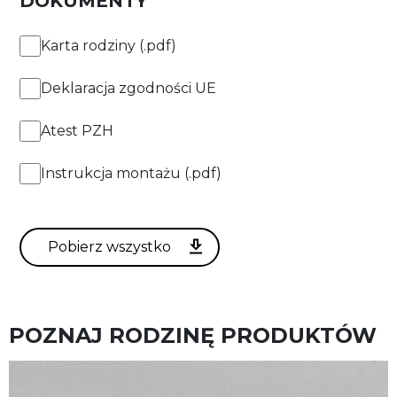
DOKUMENTY
10fT
Łącznik X
Karta rodziny (.pdf)
+ Pokaż więcej
11fT
Deklaracja zgodności UE
9.6W/mb
ZASTOSUJ FILTRY
Atest PZH
12fT
19W/mb
Instrukcja montażu (.pdf)
13fT
14fT
POZNAJ RODZINĘ PRODUKTÓW