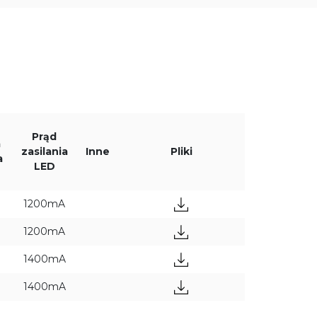
IP65/66
Prąd
a
zasilania
Inne
Pliki
a
LED
1200mA
1200mA
1400mA
1400mA
ZASTOSUJ FILTRY