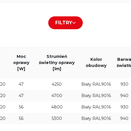
940
FILTRY
Strumień świetlny oprawy [lm]
Prąd zasilania LED
500mA
Moc
Strumień
700mA
Kolor
Barw
oprawy
świetlny oprawy
obudowy
światł
[W]
[lm]
900mA
/20
47
4250
Biały RAL9016
930
1050mA
/20
47
4700
Biały RAL9016
940
+ Pokaż więcej
/20
56
4800
Biały RAL9016
930
1200mA
/20
56
5300
Biały RAL9016
940
1400mA