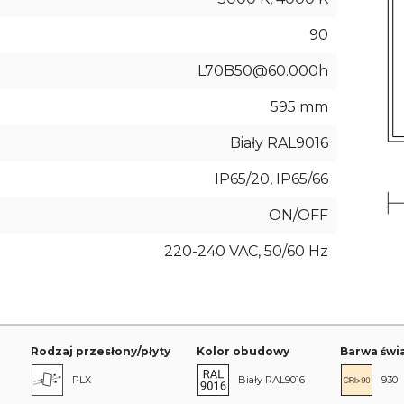
90
L70B50@60.000h
595 mm
Biały RAL9016
IP65/20, IP65/66
ON/OFF
220-240 VAC, 50/60 Hz
Rodzaj przesłony/płyty
Kolor obudowy
Barwa świa
PLX
Biały RAL9016
930