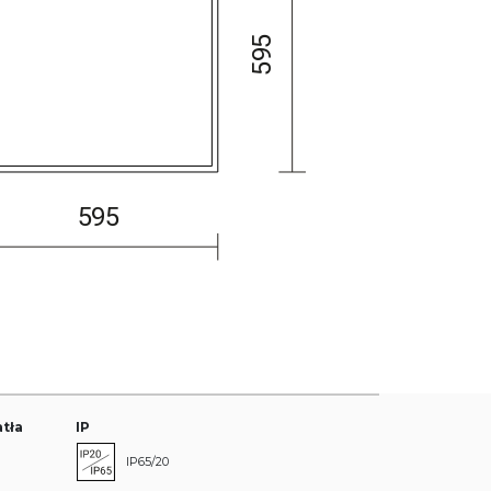
tła
IP
IP65/20