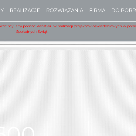
TY
REALIZACJE
ROZWIĄZANIA
FIRMA
DO POBR
Wrócimy, aby pomóc Państwu w realizacji projektów oświetleniowych w poniedz
Spokojnych Świąt!
600