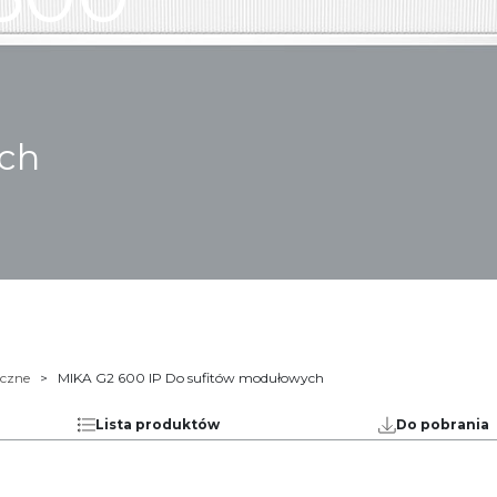
ch
czne
MIKA G2 600 IP Do sufitów modułowych
Lista produktów
Do pobrania