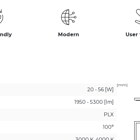
endly
Modern
User 
[mm]
20 - 56 [W]
1950 - 5300 [lm]
PLX
100°
3000 K, 4000 K