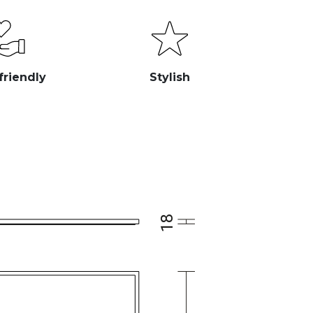
friendly
Stylish