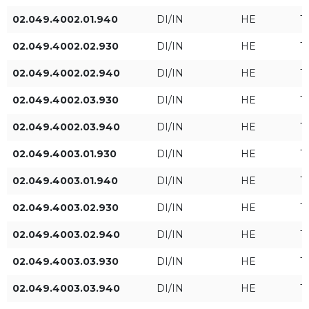
02.049.4002.01.940
DI/IN
HE
T
02.049.4002.02.930
DI/IN
HE
T
Световой поток
Угол распределения [°]
02.049.4002.02.940
DI/IN
HE
T
HE
33°
02.049.4002.03.930
DI/IN
HE
T
ST
37°
02.049.4002.03.940
DI/IN
HE
T
02.049.4003.01.930
HO
DI/IN
42°
HE
T
02.049.4003.01.940
DI/IN
HE
T
46°
02.049.4003.02.930
DI/IN
HE
T
Мощность светильника
Световой поток
65°
02.049.4003.02.940
DI/IN
HE
T
[Вт]
светильника [лм]
02.049.4003.03.930
DI/IN
HE
T
02.049.4003.03.940
DI/IN
HE
T