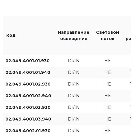
Frost
Черный RAL9005
Серый RAL9006
Направление
Световой
Код
освещения
поток
рас
Цвет света
IP
02.049.4001.01.930
DI/IN
HE
T
930
IP20
02.049.4001.01.940
DI/IN
HE
T
940
02.049.4001.02.930
DI/IN
HE
T
02.049.4001.02.940
DI/IN
HE
T
Диаметр [мм]
Направление освещения
02.049.4001.03.930
DI/IN
HE
T
DI
02.049.4001.03.940
DI/IN
HE
T
02.049.4002.01.930
DI/IN
HE
T
DI/IN