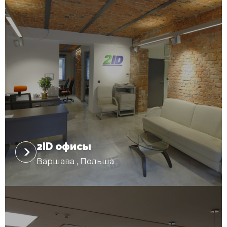
2ID oфисы
Варшава , Польша