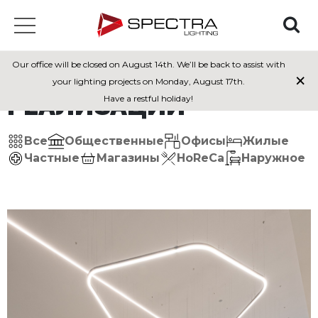
Our office will be closed on August 14th. We’ll be back to assist with
×
your lighting projects on Monday, August 17th.
РЕАЛИЗАЦИИ
Have a restful holiday!
Все
Общественные
Офисы
Жилые
Частные
Магазины
HoReCa
Наружное