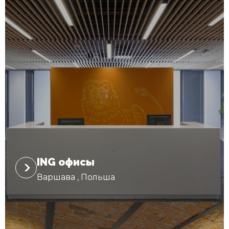
ING oфисы
Варшава , Польша