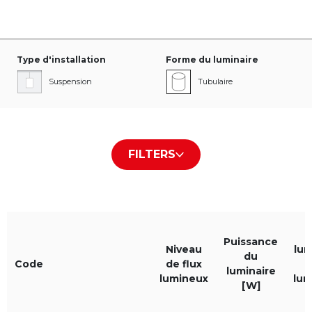
Type d'installation
Forme du luminaire
Suspension
Tubulaire
Type de cache /plaque
Couleur du boîtier
FILTERS
PLX
Blanc RAL9016
Louvre
Noir RAL9005
Gris RAL9006
Puissance
Niveau
lum
du
Code
de flux
luminaire
lumineux
lum
[W]
Couleur de la lumière
IP