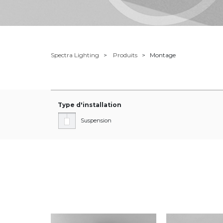
Spectra Lighting
Produits
Montage
Type d'installation
Suspension
En saillie
Wall
Pour la grille de plafond
+ Afficher plus