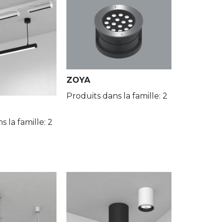
Or RAL1036/ Blanc RAL9016
]
Noir RAL9005/ Blanc RAL9016
Noir RAL9005/ Gris RAL9006
ZOYA
Noir RAL9005/ Noir RAL9005
Produits dans la famille: 2
Blanc pur RAL9010
s la famille: 2
Stainless steel
APPLIQUER DES FILTRES
Anthracite RAL7016
Aluminium anodisé