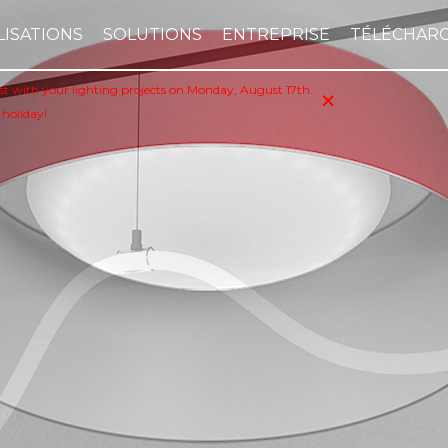
LISATIONS
SOLUTIONS
ENTREPRISE
TÉLÉCHAR
×
sist with your lighting projects on Monday, August 17th.
 holiday!