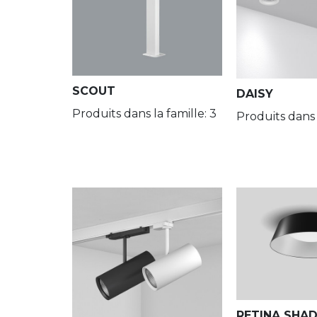
930
IP65/66
935
IP67
940
SCOUT
DAISY
Produits dans la famille: 3
Produits dans l
965
827-865
RGB
RETINA SHA