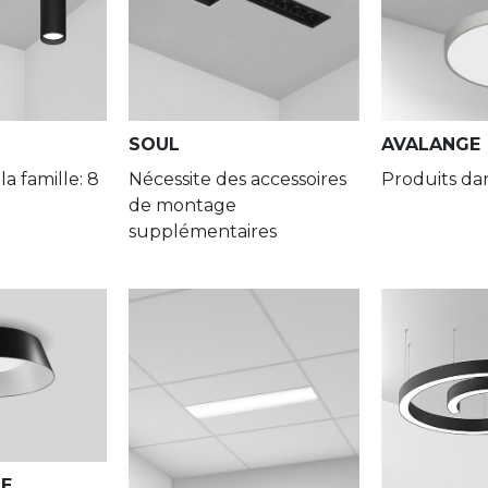
Louvre/PLX
XTS/PLX
Darklight
SOUL
AVALANGE
a famille: 8
Nécessite des accessoires
Produits dan
Honeycomb
de montage
supplémentaires
Frost
Wallwasher
No diffuser
XTSF
DE
Black PLX