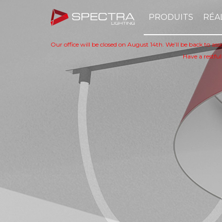
PRODUITS
RÉA
Our office will be closed on August 14th. We’ll be back to as
Have a restful