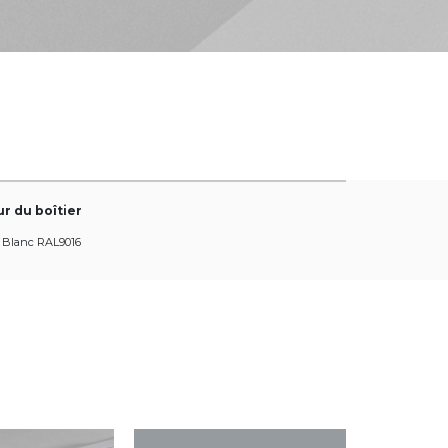
r du boîtier
Blanc RAL9016
Noir RAL9005
Gris RAL9006
Blanc RAL9016/ Blanc RAL9016
er plus