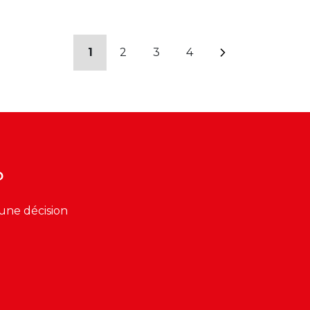
1
2
3
4
?
une décision