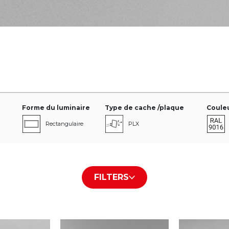
Forme du luminaire
Type de cache /plaque
Couleu
Rectangulaire
PLX
Carré
Micro-p
FILTERS
Ligne
Transparent
Tubulaire
Glass Frosted
+ Afficher plus
+ Afficher plus
+ Affich