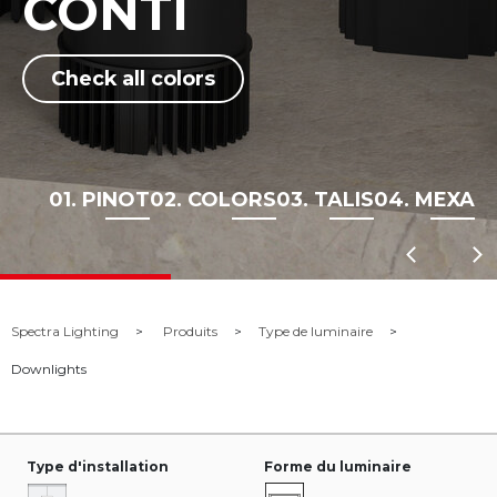
CONTI
Check all colors
01. PINOT
02. COLORS
03. TALIS
04. MEXA
Spectra Lighting
Produits
Type de luminaire
Downlights
Type d'installation
Forme du luminaire