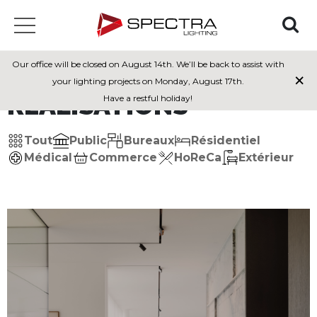
Our office will be closed on August 14th. We’ll be back to assist with
×
your lighting projects on Monday, August 17th.
RÉALISATIONS
Have a restful holiday!
Tout
Public
Bureaux
Résidentiel
Médical
Commerce
HoReCa
Extérieur