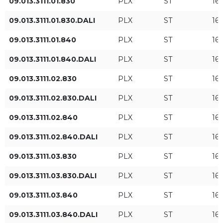
09.013.3111.01.830
PLX
ST
16
HE
09.013.3111.01.830.DALI
PLX
ST
16
ST
09.013.3111.01.840
PLX
ST
16
09.013.3111.01.840.DALI
PLX
ST
16
HO
09.013.3111.02.830
PLX
ST
16
09.013.3111.02.830.DALI
PLX
ST
16
Puissance du luminaire
Flux lumineux du luminaire
[W]
[lm]
09.013.3111.02.840
PLX
ST
16
09.013.3111.02.840.DALI
PLX
ST
16
09.013.3111.03.830
PLX
ST
16
09.013.3111.03.830.DALI
PLX
ST
16
09.013.3111.03.840
PLX
ST
16
Longueur (FT DI)
Type de contrôle
09.013.3111.03.840.DALI
1fT
PLX
ON/OFF
ST
16