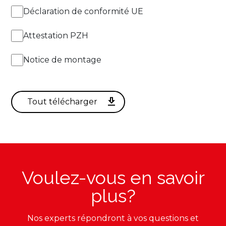
Déclaration de conformité UE
10fT
APPLIQUER DES FILTRES
Attestation PZH
11fT
Notice de montage
12fT
13fT
14fT
Voulez-vous en savoir
plus?
Nos experts répondront à vos questions et