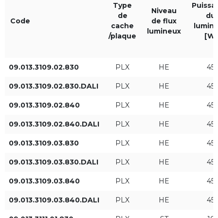
Micro-p
Type
Noir RAL9005
Puissa
Niveau
de
du
Code
de flux
cache
lumina
lumineux
Louvre
Gris RAL9006
/plaque
[W]
DarkLight Black
09.013.3109.02.830
PLX
HE
45
Couleur de la lumière
DarkLight White
IP
09.013.3109.02.830.DALI
PLX
HE
45
830
IP20
09.013.3109.02.840
PLX
HE
45
09.013.3109.02.840.DALI
PLX
HE
45
840
09.013.3109.03.830
PLX
HE
45
930
09.013.3109.03.830.DALI
PLX
HE
45
09.013.3109.03.840
PLX
HE
45
940
09.013.3109.03.840.DALI
PLX
HE
45
Longueur L [mm]
Niveau de flux lumineux