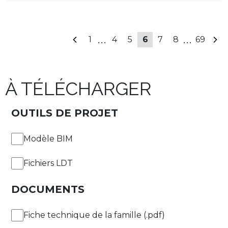
2fT
DALI
...
...
1
4
5
6
7
8
69
3fT
4fT
À TÉLÉCHARGER
+ Afficher plus
5fT
OUTILS DE PROJET
Autres
6fT
Connector L
Modèle BIM
7fT
Connector T
Fichiers LDT
8fT
DOCUMENTS
Connector Y
Fiche technique de la famille (.pdf)
9fT
Connector X