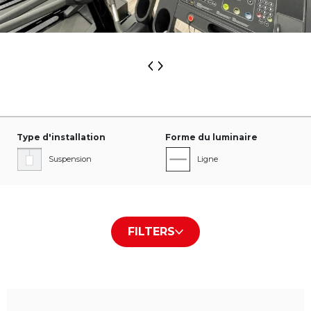
Type d'installation
Forme du luminaire
Suspension
Ligne
Irrégulier
FILTERS
Type de cache /plaque
Couleur du boîtier
PLX
Blanc RAL9016