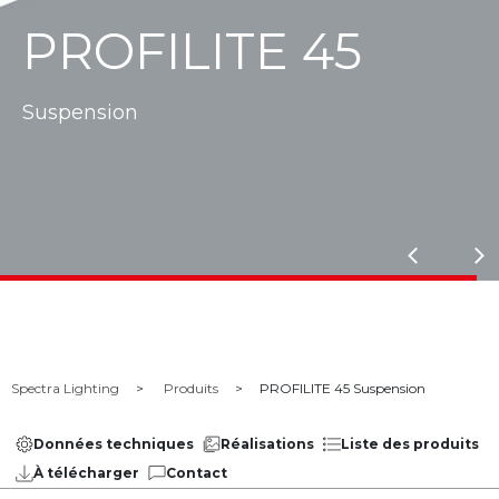
PROFILITE 45
spension
Su
Spectra Lighting
Produits
PROFILITE 45 Suspension
Données techniques
Réalisations
Liste des produits
À télécharger
Contact