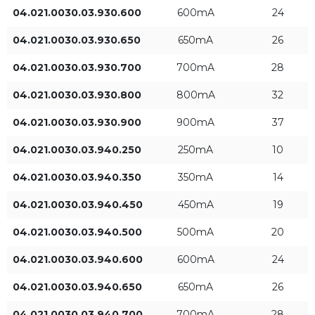
04.021.0030.03.930.600
600mA
24
04.021.0030.03.930.650
650mA
26
Diamètre [mm]
Courant d'alimentation
des LED
04.021.0030.03.930.700
700mA
28
250mA
04.021.0030.03.930.800
800mA
32
04.021.0030.03.930.900
900mA
37
350mA
04.021.0030.03.940.250
250mA
10
450mA
04.021.0030.03.940.350
350mA
14
500mA
04.021.0030.03.940.450
450mA
19
+ Afficher plus
04.021.0030.03.940.500
500mA
20
600mA
Puissance du luminaire
Flux lumineux du luminaire
04.021.0030.03.940.600
600mA
24
[W]
[lm]
650mA
04.021.0030.03.940.650
650mA
26
04.021.0030.03.940.700
700mA
28