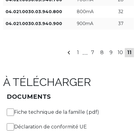
700mA
04.021.0030.03.940.800
800mA
32
800mA
04.021.0030.03.940.900
900mA
37
Angle de distribution [°]
900mA
15°
...
1
7
8
9
10
11
26°
34°
À TÉLÉCHARGER
61°
DOCUMENTS
Fiche technique de la famille (.pdf)
APPLIQUER DES FILTRES
Déclaration de conformité UE