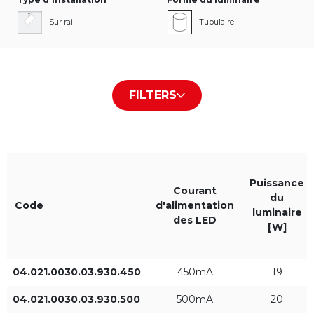
Sur rail
Tubulaire
Type de cache /plaque
Couleur du boîtier
FILTERS
Transparent
Blanc RAL9016
Noir RAL9005
Gris RAL9006
Puissance
Courant
du
Code
d'alimentation
luminaire
des LED
[W]
Couleur de la lumière
IP
930
IP20
04.021.0030.03.930.450
450mA
19
04.021.0030.03.930.500
500mA
20
940