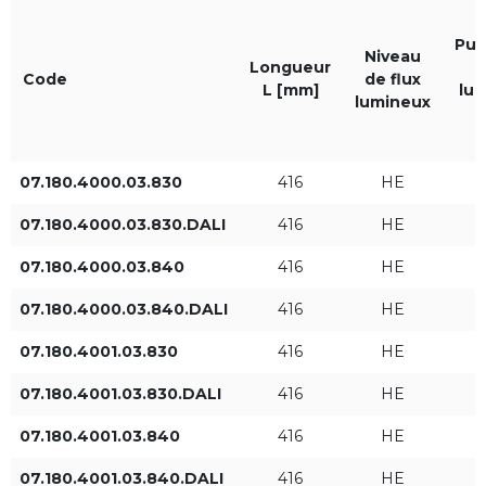
Couleur de la lumière
IP
Pui
830
IP65
Niveau
Longueur
Code
de flux
L [mm]
lum
lumineux
840
07.180.4000.03.830
416
HE
Longueur L [mm]
Niveau de flux lumineux
07.180.4000.03.830.DALI
416
HE
HE
07.180.4000.03.840
416
HE
ST
07.180.4000.03.840.DALI
416
HE
07.180.4001.03.830
416
HE
HO
07.180.4001.03.830.DALI
416
HE
07.180.4001.03.840
416
HE
Puissance du luminaire
Flux lumineux du luminaire
[W]
[lm]
07.180.4001.03.840.DALI
416
HE