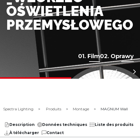
OŚWIETLENIA
PRZEMYSŁOWEGO
01. Film
02. Oprawy
Spectra Lighting
Produits
Montage
MAGNUM Wall
Description
Données techniques
Liste des produits
À télécharger
Contact