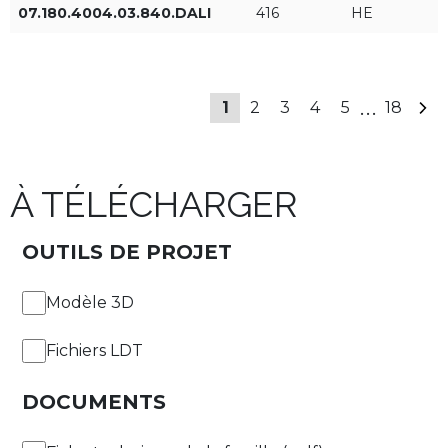
APPLIQUER DES FILTRES
07.180.4004.03.840.DALI
416
HE
46°x20°
...
1
2
3
4
5
18
À TÉLÉCHARGER
OUTILS DE PROJET
Modèle 3D
Fichiers LDT
DOCUMENTS