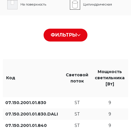
На поверхность
Цилиндрическая
Тип рассеивателя
Цвет корпуса
ФИЛЬТРЫ
Louvre
Белый RAL9016
Черный RAL9005
Серый RAL9006
Мощность
Световой
Код
светильника
поток
[Вт]
Цвет света
IP
07.150.2001.01.830
ST
9
830
IP65
07.150.2001.01.830.DALI
ST
9
840
07.150.2001.01.840
ST
9