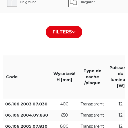
On ground
Irrégulier
Type de cache /plaque
Couleur du boîtier
FILTERS
Transparent
Anthracite RAL7016
Couleur de la lumière
IP
Puissan
830
IP54
Type de
Wysokość
du
Code
cache
H [mm]
luminai
/plaque
[W]
Wysokość H [mm]
Puissance du luminaire
[W]
06.106.2003.07.830
400
Transparent
12
06.106.2004.07.830
650
Transparent
12
06.106.2005.07.830
800
Transparent
12