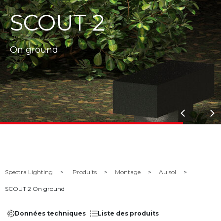
SCOUT 2
On ground
Spectra Lighting
Produits
Montage
Au sol
SCOUT 2 On ground
Données techniques
Liste des produits