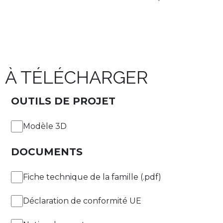
Flux lumineux du luminaire
Efficacité lumineuse du
[lm]
luminaire [lm/W]
À TÉLÉCHARGER
OUTILS DE PROJET
Modèle 3D
Température de couleur
3000 K
DOCUMENTS
Fiche technique de la famille (.pdf)
APPLIQUER DES FILTRES
Déclaration de conformité UE