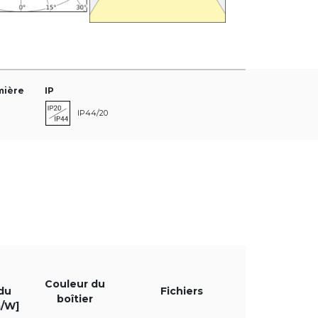
mière
IP
IP44/20
minaire [lm]
é
Couleur du
du
Fichiers
boîtier
m/W]