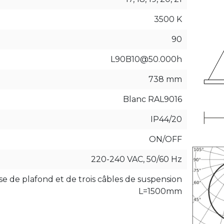
3500 K
90
L90B10@50.000h
738 mm
Blanc RAL9016
IP44/20
ON/OFF
220-240 VAC, 50/60 Hz
e de plafond et de trois câbles de suspension
L=1500mm