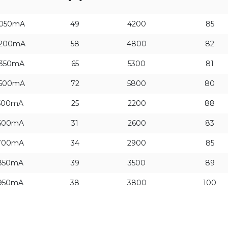
1050mA
49
4200
85
1200mA
58
4800
82
1350mA
65
5300
81
1500mA
72
5800
80
500mA
25
2200
88
600mA
31
2600
83
700mA
34
2900
85
850mA
39
3500
89
950mA
38
3800
100