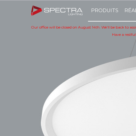
PRODUITS
RÉA
Our office will be closed on August 14th. We’ll be back to as
Have a restful