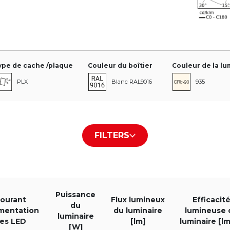
ype de cache /plaque
Couleur du boîtier
Couleur de la lu
PLX
Blanc RAL9016
935
on des LED
Puissance du luminaire [W]
Flux lumineux du lu
FILTERS
Puissance
ourant
Flux lumineux
Efficacit
du
imentation
du luminaire
lumineuse 
luminaire
es LED
[lm]
luminaire [l
[W]