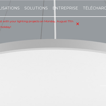
LISATIONS
SOLUTIONS
ENTREPRISE
TÉLÉCHAR
×
sist with your lighting projects on Monday, August 17th.
 holiday!