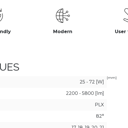
endly
Modern
User 
UES
[mm]
25 - 72 [W]
2200 - 5800 [lm]
PLX
82°
17, 18, 19, 20, 21