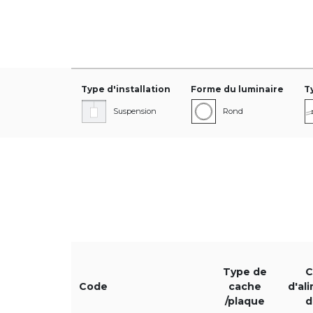
Type d'installation
Forme du luminaire
T
Suspension
Rond
Diamètre [mm]
Courant d'alimentati
500mA
600mA
700mA
Type de
C
Code
cache
d'al
/plaque
d
850mA