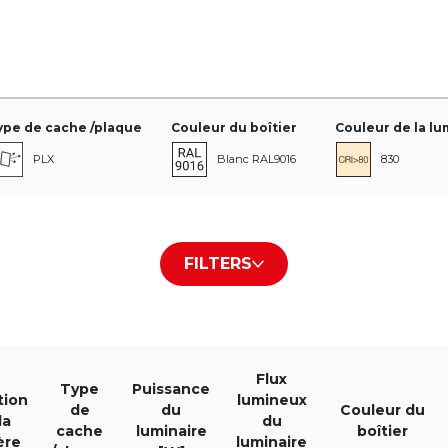
ype de cache /plaque
Couleur du boîtier
Couleur de la lu
PLX
Blanc RAL9016
830
PLX/PLX
Noir RAL9005
840
FILTERS
Gris RAL9006
930
940
Flux
re
Puissance du luminaire [W]
Flux lumineux du luminaire [
Type
Puissance
tion
lumineux
de
du
Couleur du
la
du
cache
luminaire
boîtier
ère
luminaire