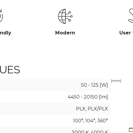
endly
Modern
User 
UES
[mm]
50 - 125 [W]
4450 - 20150 [lm]
PLX, PLX/PLX
100°, 104°, 360°
3000 K, 4000 K