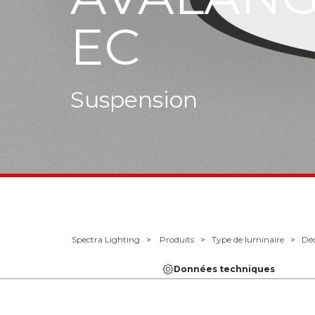
C
ension
Spectra Lighting
Produits
Type de luminaire
Déc
Données techniques