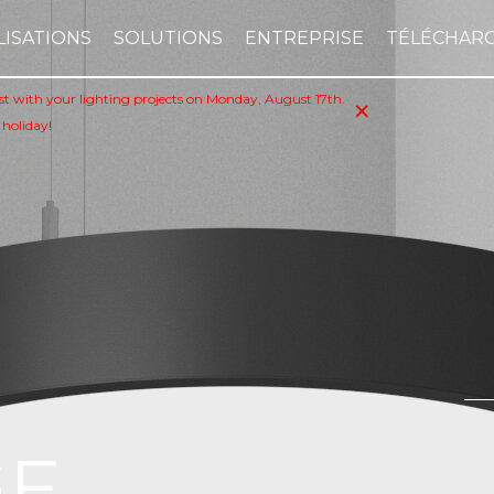
LISATIONS
SOLUTIONS
ENTREPRISE
TÉLÉCHAR
×
sist with your lighting projects on Monday, August 17th.
 holiday!