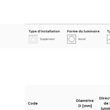
Type d'installation
Forme du luminaire
T
Suspension
Rond
Diamètre [mm]
Direction de la lumiè
Direc
Diamètre
DI
Code
de 
D [mm]
lumi