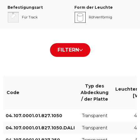
Befestigungsart
Form der Leuchte
Für Track
Röhrenförmig
Typ des Abdeckung / der
Farbe des Gehäuses
FILTERN
Platte
Weiß RAL9016
Transparent
Schwarz RAL9005
Typ des
Grau RAL9006
Leuchtenl
Code
Abdeckung
[W
/ der Platte
04.107.0001.01.827.1050
Transparent
44
Farbe des Lichts
IP
827
IP20
04.107.0001.01.827.1050.DALI
Transparent
44
04.107.0001.01.827.250
Transparent
9