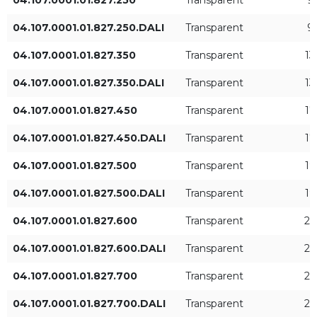
830
04.107.0001.01.827.250.DALI
Transparent
9
835
04.107.0001.01.827.350
Transparent
13
04.107.0001.01.827.350.DALI
Transparent
13
840
+ Zeige mehr
04.107.0001.01.827.450
Transparent
17
927
04.107.0001.01.827.450.DALI
Transparent
17
Durchmesser [mm]
Leuchtenleistung [W]
930
04.107.0001.01.827.500
Transparent
19
04.107.0001.01.827.500.DALI
Transparent
19
935
04.107.0001.01.827.600
Transparent
23
940
04.107.0001.01.827.600.DALI
Transparent
23
Leuchtenlichtstrom [lm]
Verteilungswinkel [°]
04.107.0001.01.827.700
Transparent
27
18°
04.107.0001.01.827.700.DALI
Transparent
27