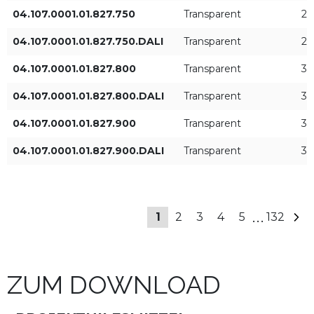
26°
04.107.0001.01.827.750
Transparent
29
04.107.0001.01.827.750.DALI
Transparent
29
38°
04.107.0001.01.827.800
Transparent
32
58°
04.107.0001.01.827.800.DALI
Transparent
32
04.107.0001.01.827.900
Transparent
36
Art der Kontrolle
LED-Versorgungsstrom
ON/OFF
250mA
04.107.0001.01.827.900.DALI
Transparent
36
DALI
350mA
...
1
2
3
4
5
132
450mA
500mA
ZUM DOWNLOAD
+ Zeige mehr
600mA