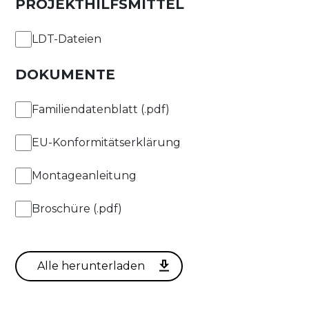
PROJEKTHILFSMITTEL
LED-Typ
700mA
Premium White
LDT-Dateien
750mA
Premium Color
DOKUMENTE
800mA
Familiendatenblatt (.pdf)
FILTER ANWENDEN
900mA
EU-Konformitätserklärung
Montageanleitung
1050mA
Broschüre (.pdf)