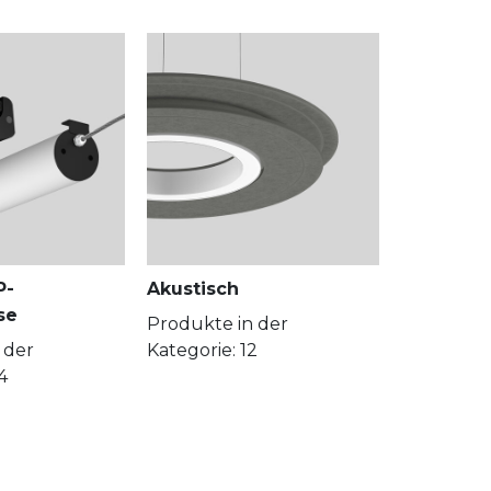
P-
Akustisch
se
Produkte in der
 der
Kategorie: 12
4