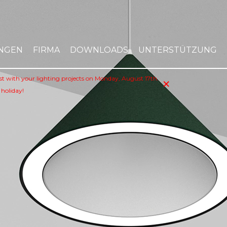
NGEN
FIRMA
DOWNLOADS
UNTERSTÜTZUNG
×
sist with your lighting projects on Monday, August 17th.
 holiday!