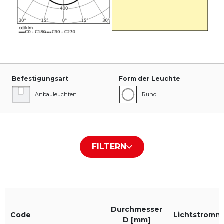
Befestigungsart
Form der Leuchte
Anbauleuchten
Rund
Typ des Abdeckung / der
Farbe des Gehäuses
FILTERN
Platte
Weiß RAL9016
PLX
Schwarz RAL9005
Micro-p
Durchmesser
Grau RAL9006
Code
Lichtstromn
D [mm]