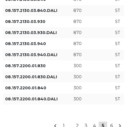
Leuchtenleistung [W]
Leuchtenlichtstrom [lm]
08.157.2130.03.840.DALI
870
ST
08.157.2130.03.930
870
ST
08.157.2130.03.930.DALI
870
ST
08.157.2130.03.940
870
ST
08.157.2130.03.940.DALI
870
ST
Art der Kontrolle
08.157.2200.01.830
300
ST
ON/OFF
08.157.2200.01.830.DALI
300
ST
DALI
08.157.2200.01.840
300
ST
08.157.2200.01.840.DALI
300
ST
FILTER ANWENDEN
...
1
2
3
4
5
6