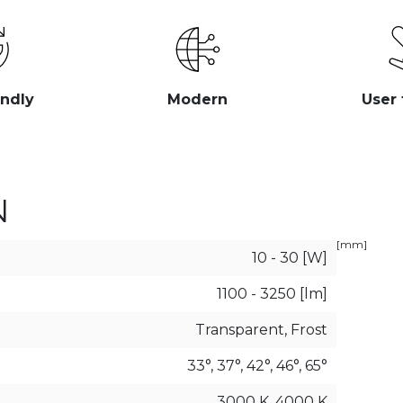
endly
Modern
User 
N
[mm]
10 - 30 [W]
1100 - 3250 [lm]
Transparent, Frost
33°, 37°, 42°, 46°, 65°
3000 K, 4000 K