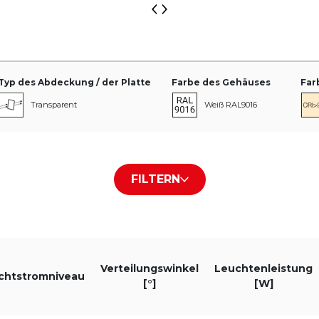
Typ des Abdeckung / der Platte
Farbe des Gehäuses
Far
Transparent
Weiß RAL9016
Frost
Schwarz RAL9005
FILTERN
Grau RAL9006
Verteilungswinkel [°]
Leuchtenleistung [W]
Leuchtenlich
33°
Verteilungswinkel
Leuchtenleistung
ichtstromniveau
[°]
[W]
37°