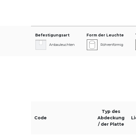
Befestigungsart
Form der Leuchte
Anbauleuchten
Röhrenförmig
Durchmesser [mm]
Lichtstromniveau
Typ des
HE
Code
Abdeckung
L
/ der Platte
ST