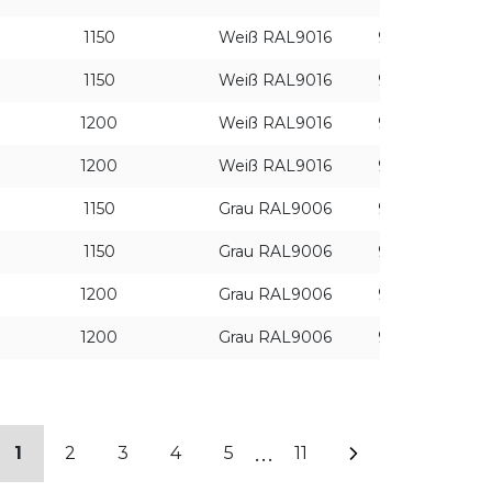
1150
Weiß RAL9016
930
ON/
1150
Weiß RAL9016
930
DAL
1200
Weiß RAL9016
940
ON/
1200
Weiß RAL9016
940
DAL
1150
Grau RAL9006
930
ON/
1150
Grau RAL9006
930
DAL
1200
Grau RAL9006
940
ON/
1200
Grau RAL9006
940
DAL
...
1
2
3
4
5
11