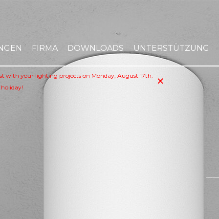
NGEN
FIRMA
DOWNLOADS
UNTERSTÜTZUNG
×
sist with your lighting projects on Monday, August 17th.
 holiday!