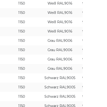
1150
Weiß RAL9016
930
ON/
1150
Weiß RAL9016
930
DAL
1150
Weiß RAL9016
940
ON/
1150
Weiß RAL9016
940
DAL
FILTER ANWENDEN
1150
Grau RAL9006
930
ON/
1150
Grau RAL9006
930
DAL
1150
Grau RAL9006
940
ON/
1150
Grau RAL9006
940
DAL
1150
Schwarz RAL9005
930
ON/
1150
Schwarz RAL9005
930
DAL
1150
Schwarz RAL9005
940
ON/
1150
Schwarz RAL9005
940
DAL