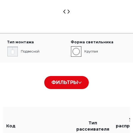
Тип монтажа
Форма светильника
Подвесной
Круглая
Тип рассеивателя
Цвет корпуса
ФИЛЬТРЫ
Transparent
Белый RAL9016
Черный RAL9005
Серый RAL9006
У
Тип
Код
распр
рассеивателя