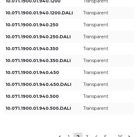
10.071.1900.01.940.1200
Transparent
350mA
10.071.1900.01.940.1200.DALI
Transparent
10.071.1900.01.940.250
450mA
Transparent
10.071.1900.01.940.250.DALI
Transparent
500mA
10.071.1900.01.940.350
Transparent
+ Показать больше
600mA
10.071.1900.01.940.350.DALI
Transparent
Световой поток
Тип управления
светильника [лм]
10.071.1900.01.940.450
Transparent
650mA
ON/OFF
10.071.1900.01.940.450.DALI
Transparent
700mA
DALI
10.071.1900.01.940.500
Transparent
10.071.1900.01.940.500.DALI
Transparent
800mA
900mA
ПРИМЕНИТЬ ФИЛЬТРЫ