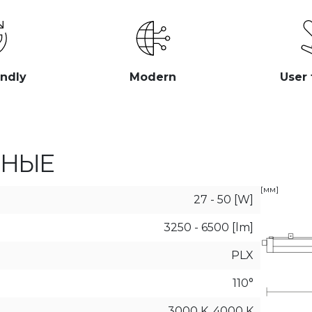
endly
Modern
User 
ННЫЕ
[мм]
27 - 50 [W]
3250 - 6500 [lm]
PLX
110°
3000 K, 4000 K