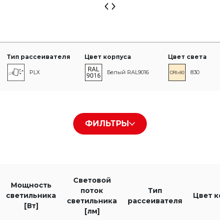
Тип рассеивателя
Цвет корпуса
Цвет света
PLX
Белый RAL9016
830
840
ФИЛЬТРЫ
т]
Световой поток светильника [лм]
Тип управления
ON/OFF
Световой
Мощность
DALI
поток
Тип
светильника
Цвет к
светильника
рассеивателя
[Вт]
[лм]
PIR