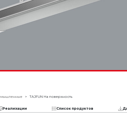
омышленные
TAJFUN На поверхность
Реализации
Список продуктов
Д