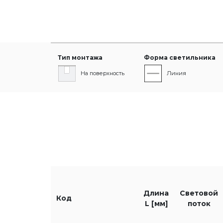
Тип монтажа
Форма светильника
На поверхность
Линия
Световой поток
Мощность светильника [В
HE
ST
Длина
Световой
Код
L [мм]
поток