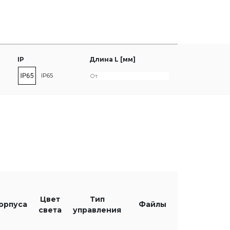
IP
Длина L [мм]
IP65
Цвет
Тип
орпуса
Файлы
света
управления