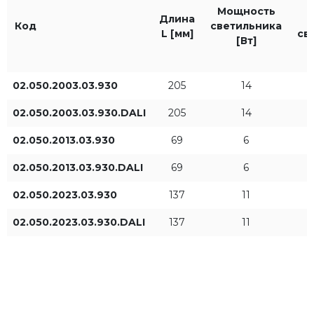
С
Мощность
930
IP20
Длина
Код
светильника
L [мм]
св
[Вт]
Длина L [мм]
Мощность светильника
02.050.2003.03.930
205
14
[Вт]
02.050.2003.03.930.DALI
205
14
02.050.2013.03.930
69
6
02.050.2013.03.930.DALI
69
6
02.050.2023.03.930
137
11
Световой поток
Тип управления
02.050.2023.03.930.DALI
137
11
светильника [лм]
ON/OFF
DALI