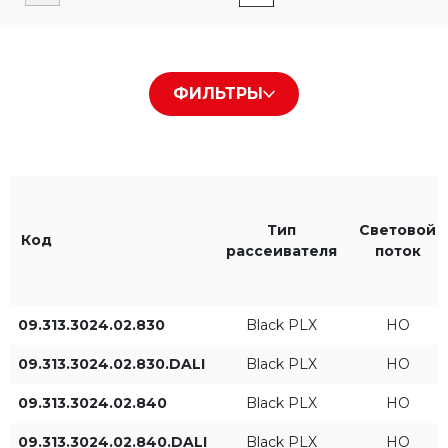
Тип рассеивателя
Цвет корпуса
ФИЛЬТРЫ
PLX
Белый RAL9016
Micro-p
Черный RAL9005
Louvre
Серый RAL9006
Тип
Световой
Код
рассеивателя
поток
Black PLX
09.313.3024.02.830
Black PLX
HO
Цвет света
IP
830
IP20
09.313.3024.02.830.DALI
Black PLX
HO
09.313.3024.02.840
Black PLX
HO
840
IP40
09.313.3024.02.840.DALI
Black PLX
HO