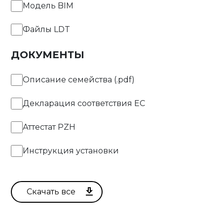
Модель BIM
10fT
Файлы LDT
11fT
ДОКУМЕНТЫ
12fT
Описание семейства (.pdf)
Декларация соответствия EC
13fT
Аттестат PZH
14fT
Инструкция установки