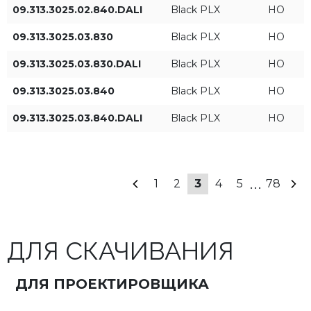
09.313.3025.02.840.DALI
Black PLX
HO
Длина (FT DI)
Тип управления
09.313.3025.03.830
Black PLX
HO
2fT
ON/OFF
09.313.3025.03.830.DALI
Black PLX
HO
3fT
DALI
09.313.3025.03.840
Black PLX
HO
4fT
09.313.3025.03.840.DALI
Black PLX
HO
5fT
+ Показать больше
...
1
2
3
4
5
78
6fT
ПРИМЕНИТЬ ФИЛЬТРЫ
7fT
ДЛЯ СКАЧИВАНИЯ
8fT
ДЛЯ ПРОЕКТИРОВЩИКА
9fT