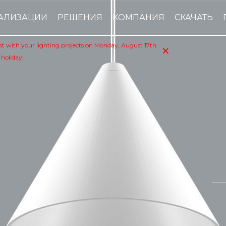
АЛИЗАЦИИ
РЕШЕНИЯ
КОМПАНИЯ
СКАЧАТЬ
×
sist with your lighting projects on Monday, August 17th.
 holiday!