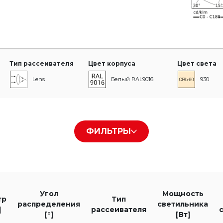
Тип рассеивателя
Цвет корпуса
Цвет света
Lens
Белый RAL9016
930
Черный RAL9005
ФИЛЬТРЫ
Угол распределения [°]
Мощность светильника [Вт]
60°
Угол
Мощность
тр
Тип
распределения
светильника
]
рассеивателя
[°]
[Вт]