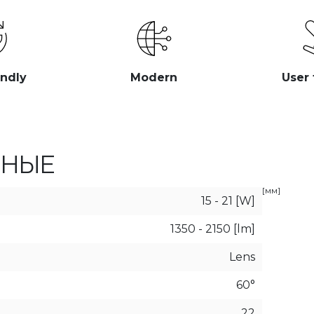
endly
Modern
User 
ННЫЕ
[мм]
15 - 21 [W]
1350 - 2150 [lm]
Lens
60°
22