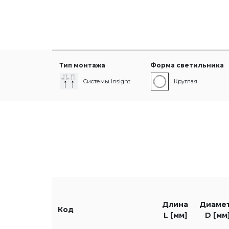
Тип монтажа
Форма светильника
Системы Insight
Круглая
Длина L [мм]
Диаметр [мм]
Длина
Диаме
Код
L [мм]
D [мм