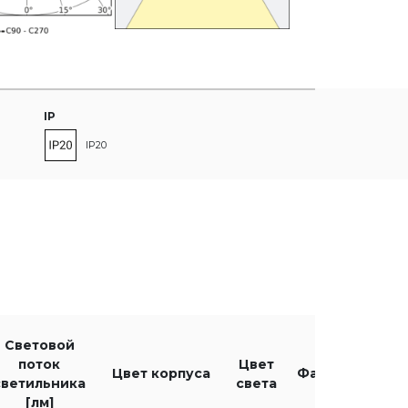
IP
IP20
Световой поток светильника [лм]
Световой
поток
Цвет
Цвет корпуса
Файлы
светильника
света
[лм]