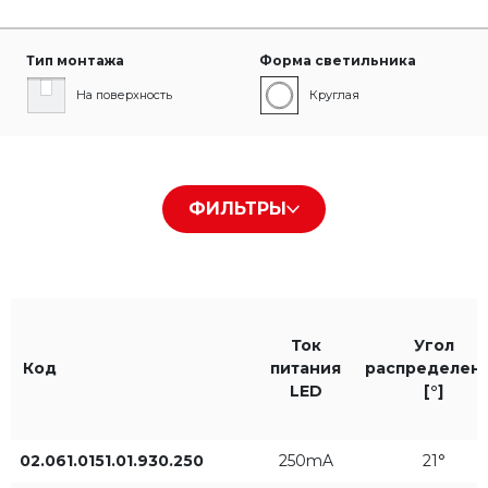
Тип монтажа
Форма светильника
На поверхность
Круглая
Цвет корпуса
Цвет света
ФИЛЬТРЫ
Белый RAL9016
930
Черный RAL9005
940
Серый RAL9006
Ток
Угол
Код
питания
распределен
LED
[°]
IP
Диаметр [мм]
02.061.0151.01.930.250
250mA
21°
IP20