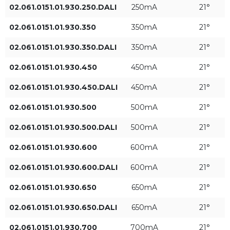
02.061.0151.01.930.250.DALI
250mA
21°
02.061.0151.01.930.350
350mA
21°
02.061.0151.01.930.350.DALI
350mA
21°
Ток питания LED
Угол распределения [°]
02.061.0151.01.930.450
450mA
21°
250mA
21°
02.061.0151.01.930.450.DALI
450mA
21°
02.061.0151.01.930.500
500mA
21°
350mA
48°
02.061.0151.01.930.500.DALI
500mA
21°
450mA
02.061.0151.01.930.600
600mA
21°
500mA
02.061.0151.01.930.600.DALI
600mA
21°
+ Показать больше
02.061.0151.01.930.650
650mA
21°
600mA
02.061.0151.01.930.650.DALI
650mA
21°
Мощность светильника
Световой поток
[Вт]
светильника [лм]
650mA
02.061.0151.01.930.700
700mA
21°