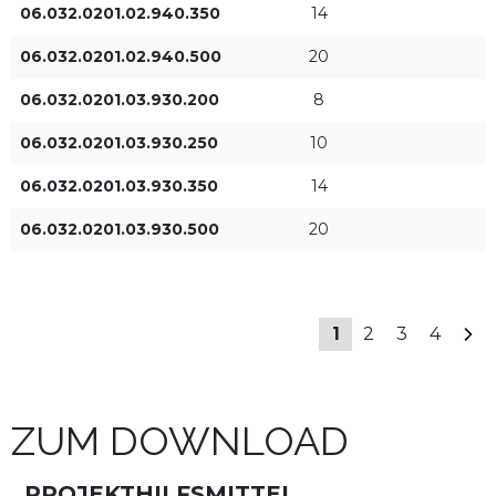
06.032.0201.02.940.350
14
LED-Versorgungsstrom
Art der Kontrolle
06.032.0201.02.940.500
20
200mA
ON/OFF
06.032.0201.03.930.200
8
250mA
06.032.0201.03.930.250
10
06.032.0201.03.930.350
14
1
350mA
06.032.0201.03.930.500
20
1
500mA
1
2
3
4
FILTER ANWENDEN
ZUM DOWNLOAD
PROJEKTHILFSMITTEL