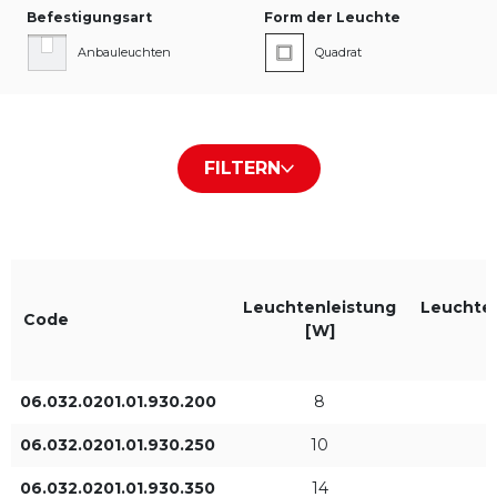
Befestigungsart
Form der Leuchte
Anbauleuchten
Quadrat
Typ des Abdeckung / der
Farbe des Gehäuses
FILTERN
Platte
Weiß RAL9016
Transparent
Schwarz RAL9005
Leuchtenleistung
Grau RAL9006
Leuchten
Code
[W]
06.032.0201.01.930.200
8
Farbe des Lichts
IP
930
IP65
06.032.0201.01.930.250
10
06.032.0201.01.930.350
14
1