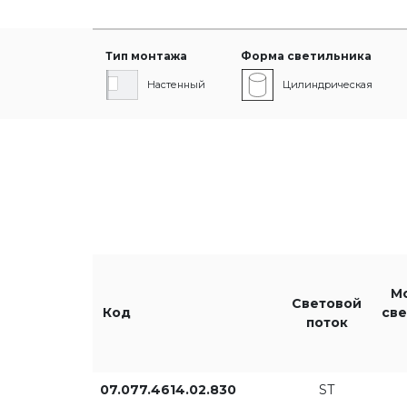
Тип монтажа
Форма светильника
Настенный
Цилиндрическая
Диаметр [мм]
Световой поток
ST
М
Световой
Код
све
поток
HO
07.077.4614.02.830
ST