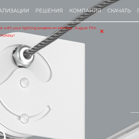
АЛИЗАЦИИ
РЕШЕНИЯ
КОМПАНИЯ
СКАЧАТЬ
×
sist with your lighting projects on Monday, August 17th.
 holiday!
0