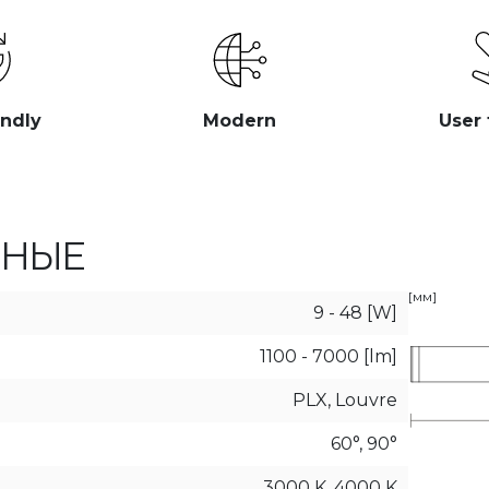
endly
Modern
User 
ННЫЕ
[мм]
9 - 48 [W]
1100 - 7000 [lm]
PLX, Louvre
60°, 90°
3000 K, 4000 K