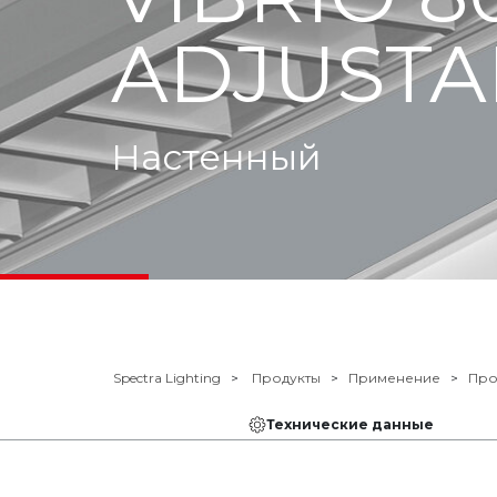
ADJUSTA
Настенный
Spectra Lighting
Продукты
Применение
Пр
Технические данные