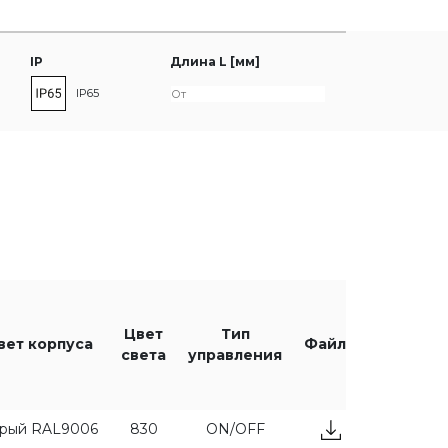
IP
Длина L [мм]
IP65
лм]
Тип управления
ON/OFF
Цвет
Тип
вет корпуса
Файлы
света
управления
DALI
рый RAL9006
830
ON/OFF