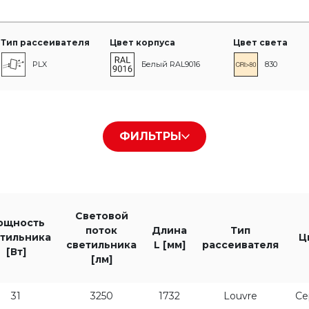
Тип рассеивателя
Цвет корпуса
Цвет света
PLX
Белый RAL9016
830
Louvre
Черный RAL9005
840
ФИЛЬТРЫ
Серый RAL9006
Мощность светильника [Вт]
Световой поток светильника [
Световой
ощность
поток
Длина
Тип
тильника
Ц
светильника
L [мм]
рассеивателя
[Вт]
[лм]
31
3250
1732
Louvre
Се