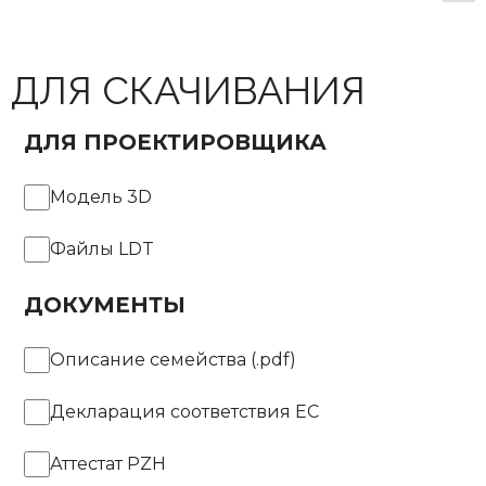
Диаметр [мм]
Направление освещения
DI
ДЛЯ СКАЧИВАНИЯ
DI/IN
ДЛЯ ПРОЕКТИРОВЩИКА
Мощность светильника
Световой поток
Модель 3D
[Вт]
светильника [лм]
Файлы LDT
ДОКУМЕНТЫ
Описание семейства (.pdf)
Тип управления
Декларация соответствия EC
ON/OFF
Аттестат PZH