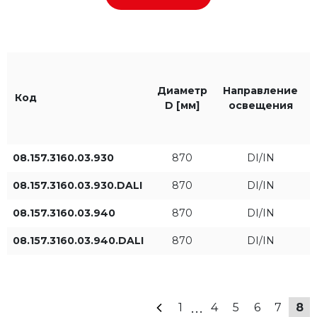
PLX
Белый RAL9016
PLX/PLX
Черный RAL9005
Серый RAL9006
Диаметр
Направление
Код
D [мм]
освещения
Цвет света
IP
08.157.3160.03.930
870
DI/IN
830
IP44
08.157.3160.03.930.DALI
870
DI/IN
840
08.157.3160.03.940
870
DI/IN
08.157.3160.03.940.DALI
870
DI/IN
930
940
...
1
4
5
6
7
8