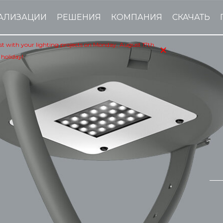
АЛИЗАЦИИ
РЕШЕНИЯ
КОМПАНИЯ
СКАЧАТЬ
×
sist with your lighting projects on Monday, August 17th.
 holiday!