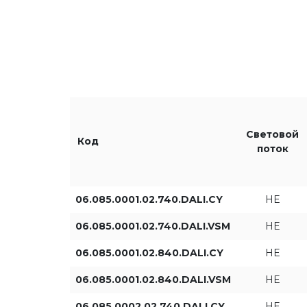
Мощность светильника [Вт]
Световой пото
Световой
Код
поток
06.085.0001.02.740.DALI.CY
HE
Тип управления
Другие
06.085.0001.02.740.DALI.VSM
HE
DALI
3x2x8
06.085.0001.02.840.DALI.CY
HE
06.085.0001.02.840.DALI.VSM
HE
2x2x8
06.085.0002.02.740.DALI.CY
HE