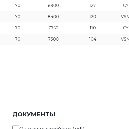
70
8900
127
CY
70
8400
120
VS
70
7750
110
CY
70
7300
104
VS
ДОКУМЕНТЫ
Описание семейства (.pdf)