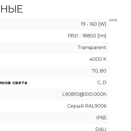
ННЫЕ
[мм]
19 - 160 [W]
1950 - 18850 [lm]
Transparent
4000 K
70, 80
иков света
C, D
L90B10@100.000h
Серый RAL9006
IP65
DALI