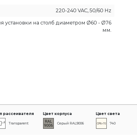
220-240 VAC, 50/60 Hz
я установки на столб диаметром Ø60 - Ø76
мм.
п рассеивателя
Цвет корпуса
Цвет света
Transparent
Серый RAL9006
740