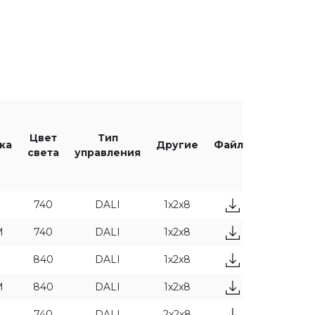
ST
HO
[лм/Вт]
Оптика
VSM
Цвет
Тип
ка
Другие
Файлы
света
управления
CY
740
DALI
1x2x8
M
740
DALI
1x2x8
840
DALI
1x2x8
M
840
DALI
1x2x8
740
DALI
2x2x8