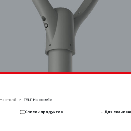
На столб
TELF На столбе
Список продуктов
Для скачива