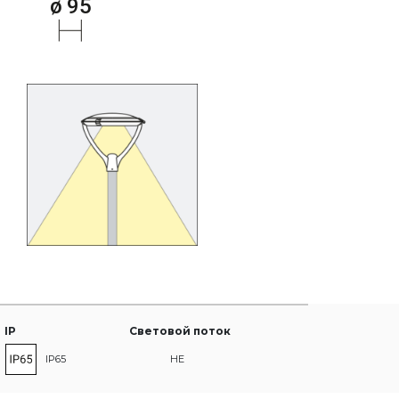
IP
Световой поток
IP65
HE