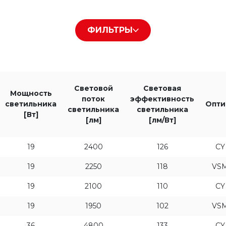
840
ФИЛЬТРЫ
к светильника [лм]
Световая эффективность светильника 
Световой
Световая
Мощность
поток
эффективность
светильника
Опти
светильника
светильника
[Вт]
[лм]
[лм/Вт]
19
2400
126
CY
19
2250
118
VS
19
2100
110
CY
19
1950
102
VS
36
4800
133
CY