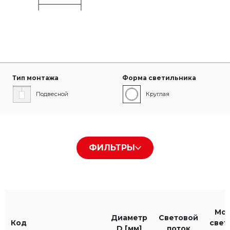
Тип монтажа
Форма светильника
Подвесной
Круглая
Тип рассеивателя
Цвет корпуса
ФИЛЬТРЫ
PLX
Белый RAL9016
Черный RAL9005
Мо
Диаметр
Световой
Код
свет
Цвет света
IP
D [мм]
поток